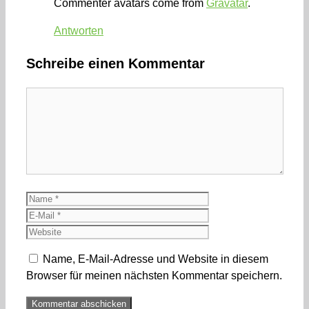
Commenter avatars come from
Gravatar
.
Antworten
Schreibe einen Kommentar
Kommentar
Name
E-
Mail
Website
Name, E-Mail-Adresse und Website in diesem
Browser für meinen nächsten Kommentar speichern.